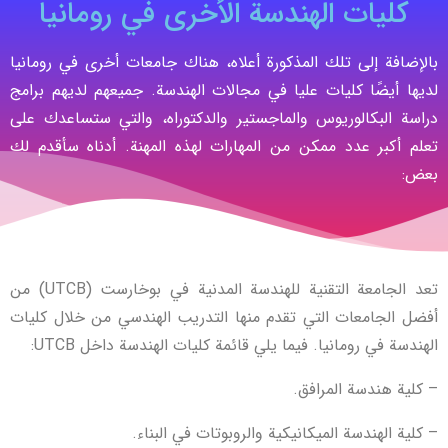
كليات الهندسة الأخرى في رومانيا
بالإضافة إلى تلك المذكورة أعلاه، هناك جامعات أخرى في رومانيا
لديها أيضًا كليات عليا في مجالات الهندسة. جميعهم لديهم برامج
دراسة البكالوريوس والماجستير والدكتوراه، والتي ستساعدك على
تعلم أكبر عدد ممكن من المهارات لهذه المهنة. أدناه سأقدم لك
بعض:
تعد الجامعة التقنية للهندسة المدنية في بوخارست (UTCB) من
أفضل الجامعات التي تقدم منها التدريب الهندسي من خلال كليات
الهندسة في رومانيا. فيما يلي قائمة كليات الهندسة داخل UTCB:
– كلية هندسة المرافق.
– كلية الهندسة الميكانيكية والروبوتات في البناء.