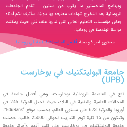
وبرنامج الماجستير ما يقرب من سنتين. تقدم الجامعات
الرومانية بعد التخرج شهادات معترف بها دوليًا. سأترك لكم أدناه
بعض مؤسسات التعليم العالي التي لديها ملف فني حيث يمكنك
دراسة الهندسة في رومانيا.
محتوى آخر ذو صلة:
أفضل الجامعات الطبية في رومانيا
جامعة البوليتكنيك في بوخارست
(UPB)
تقع في العاصمة الرومانية بوخارست، وهي أفضل جامعة في
المجالات العلمية والتقنية في البلاد، حيث تحتل المرتبة 246 في
أوروبا والمرتبة 673 على مستوى العالم، بحسب موقع “EduRank”.
وتتكون من 15 كلية توفر التدريب لحوالي 25000 طالب. حصلت
جامعة البوليتكنيك في بوخارست على لقب أقدم وأعرق جامعة