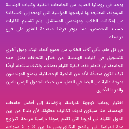
يوجد في رومانيا العديد من الجامعات التقنية وكليات الهندسة
المرموقة، المعترف بها لبرامجها الدراسية التي تهدف إلى الاستفادة
من إمكانات الطلاب ومهندسي المستقبل. يتم تقسيم الكليات
حسب التخصص، مما يوفر فرصًا متعددة للعثور على فرع
دراستك.
في كل عام، يأتي آلاف الطلاب من جميع أنحاء البلاد ودول أخرى
للتسجيل في كليات الهندسة. من خلال التحاقك بمثل هذه
الجامعة، لن تتعلم فقط كيفية القيام بعملك، ولكنك ستتعلم أيضًا
كيف تكون سعيدًا، لأنه من الناحية الإحصائية، يتمتع المهندسون
بدرجة عالية من الرضا في العمل، من حيث الجدول الزمني المرن
والمزايا الأخرى.
اختيار رومانيا كوجهة للدراسة، بالإضافة إلى أفضل جامعات
الهندسة، هنا سيكون لديك تكاليف معقولة، لأن بلدنا من بين
الدول القليلة في أوروبا التي تقدم رسومًا دراسية مريحة. تتراوح
مدة الدراسة في برنامج البكالوريوس ما بين 3 و 5 سنوات،