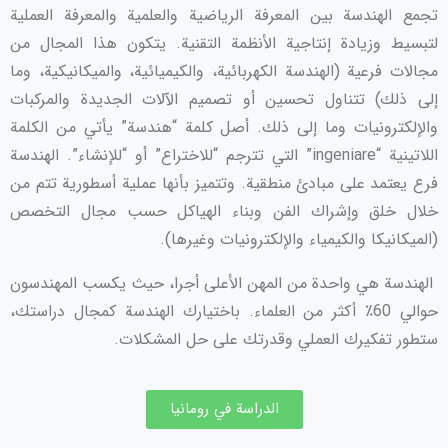
تجمع الهندسة بين المعرفة الرياضية والعلمية والمعرفة العملية
لتبسيط وزيادة إنتاجية الأنظمة التقنية. يتكون هذا المجال من
مجالات فرعية (الهندسة الكهربائية، والكيميائية، والميكانيكية، وما
إلى ذلك) تتناول تحسين أو تصميم الآلات الجديدة والمركبات
والإلكترونيات وما إلى ذلك. أصل كلمة “هندسة” يأتي من الكلمة
اللاتينية “ingeniare” التي تترجم “للاختراع” أو “للإنشاء”. الهندسة
فرع يعتمد على مبادئ منطقية. وتتميز بأنها عملية أسطورية تتم من
خلال خلق وإشراك الفن وبناء الهياكل حسب مجال التخصص
(الميكانيكا والكيمياء والإلكترونيات وغيرها).
الهندسة هي واحدة من المهن الأعلى أجرا، حيث يكسب المهندسون
حوالي 60٪ أكثر من العلماء. باختيارك الهندسة كمجال دراستك،
ستطور تفكيرك العملي وقدرتك على حل المشكلات.
الدراسة في رومانيا