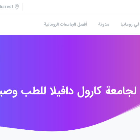
harest
في رومانيا
مدونة
أفضل الجامعات الرومانية
لجامعة
كارول
دافيلا
للطب
وصيد