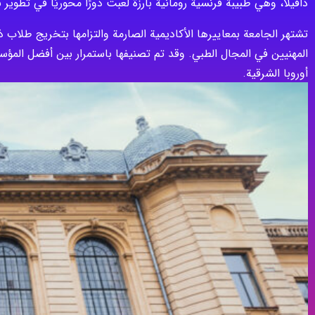
دافيلا، وهي طبيبة فرنسية رومانية بارزة لعبت دورًا محوريًا في تطوير ن
تشتهر الجامعة بمعاييرها الأكاديمية الصارمة والتزامها بتخريج طلاب ذ
المهنيين في المجال الطبي. وقد تم تصنيفها باستمرار بين أفضل المؤ
أوروبا الشرقية.