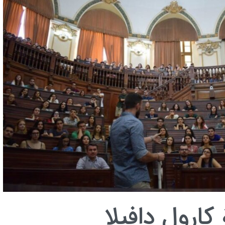
كارول دافيلا