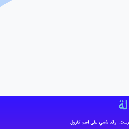
ة
دينة بوخارست، وقد سُمي على اسم كارول