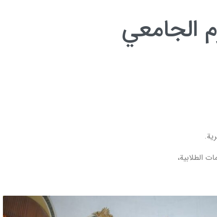
م الجامعي
ية.
ات الطلابية،