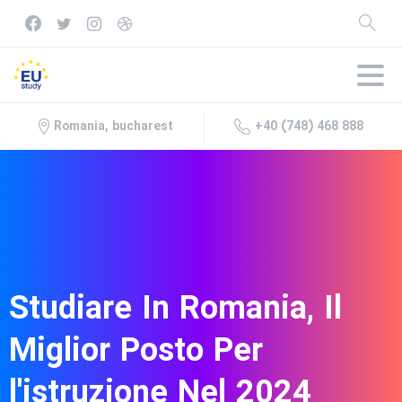
+40 (748) 468 888
Romania, bucharest
Studiare
In
Romania,
Il
Miglior
Posto
Per
l'istruzione
Nel
2024