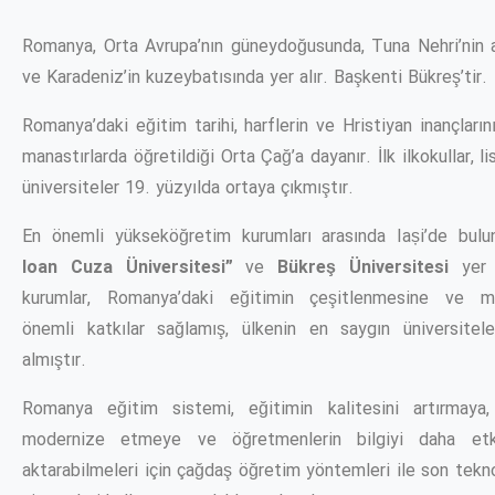
Romanya, Orta Avrupa’nın güneydoğusunda, Tuna Nehri’nin 
ve Karadeniz’in kuzeybatısında yer alır. Başkenti Bükreş’tir.
Romanya’daki eğitim tarihi, harflerin ve Hristiyan inançların
manastırlarda öğretildiği Orta Çağ’a dayanır. İlk ilkokullar, li
üniversiteler 19. yüzyılda ortaya çıkmıştır.
En önemli yükseköğretim kurumları arasında Iași’de bul
Ioan Cuza Üniversitesi”
ve
Bükreş Üniversitesi
yer 
kurumlar, Romanya’daki eğitimin çeşitlenmesine ve m
önemli katkılar sağlamış, ülkenin en saygın üniversitele
almıştır.
Romanya eğitim sistemi, eğitimin kalitesini artırmaya
modernize etmeye ve öğretmenlerin bilgiyi daha etki
aktarabilmeleri için çağdaş öğretim yöntemleri ile son tekn