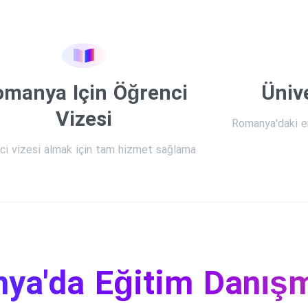
omanya Için Öğrenci
Üniv
Vizesi
Romanya'daki en
ci vizesi almak için tam hizmet sağlama
ya'da
Eğitim
Danışm