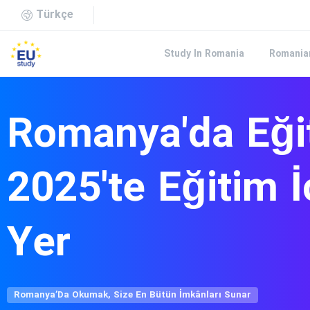
Türkçe
Study In Romania
Romanian
Romanya'da
Eği
2025'te
Eğitim
İ
Yer
Romanya’Da Okumak, Size En Bütün İmkânları Sunar