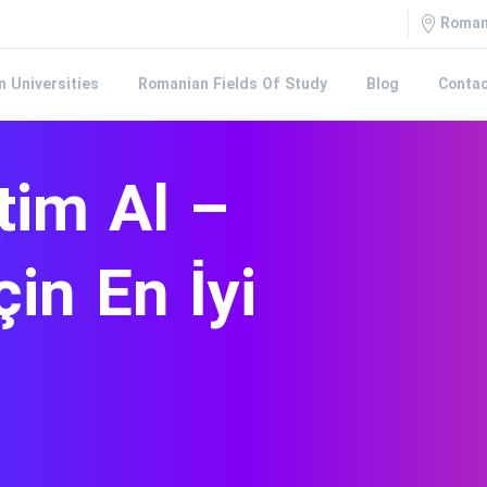
Roman
 Universities
Romanian Fields Of Study
Blog
Contac
tim
Al
–
çin
En
İyi