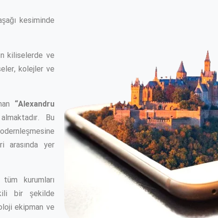
aşağı kesiminde
ın kiliselerde ve
seler, kolejler ve
unan
“Alexandru
almaktadır. Bu
odernleşmesine
ri arasında yer
, tüm kurumları
li bir şekilde
oloji ekipman ve