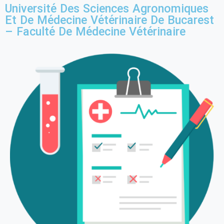
Université Des Sciences Agronomiques
Et De Médecine Vétérinaire De Bucarest
– Faculté De Médecine Vétérinaire