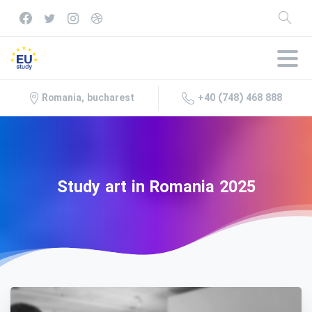
+40 (748) 468 888
Romania, bucharest
Study
art
in
Romania
2025