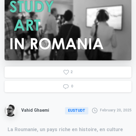
2
0
Vahid Ghaemi
February 20, 2025
EUSTUDT
La Roumanie, un pays riche en histoire, en culture