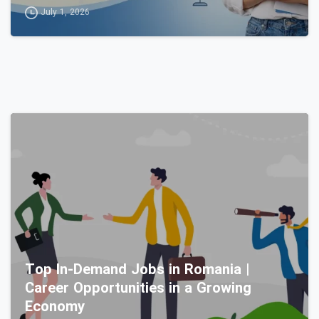
July 1, 2026
5
Top In-Demand Jobs in Romania |
Career Opportunities in a Growing
Economy