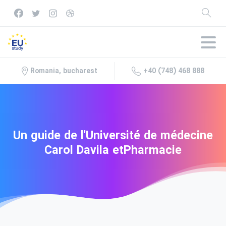
+40 (748) 468 888
Romania, bucharest
Un
guide
de
l'Université
de
médecine
Carol
Davila
etPharmacie